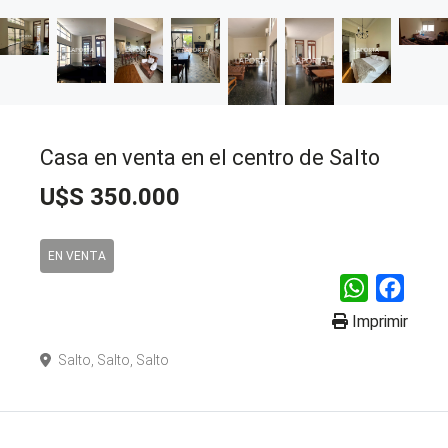
Casa en venta en el centro de Salto
U$S 350.000
EN VENTA
WhatsApp
Faceb
Imprimir
Salto, Salto, Salto