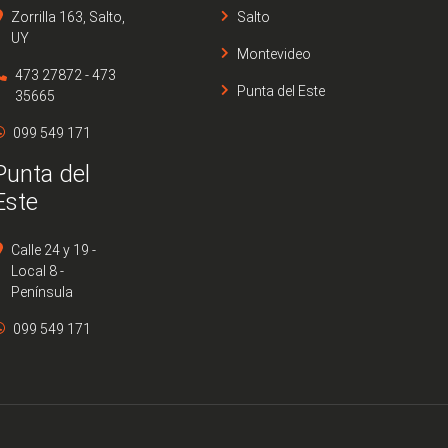
Zorrilla 163, Salto,
Salto
UY
Montevideo
473 27872 - 473
Punta del Este
35665
099 549 171
Punta del
Este
Calle 24 y 19 -
Local 8 -
Península
099 549 171