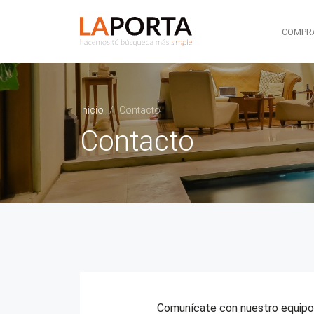
Main nav
Inmobiliaria La Porta
COMPR
Inicio
Contacto
Contacto
Comunícate con nuestro equipo