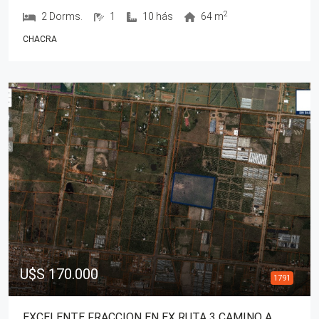
2
2 Dorms.
1
10 hás
64 m
CHACRA
U$S 170.000
1791
EXCELENTE FRACCION EN EX RUTA 3 CAMINO A