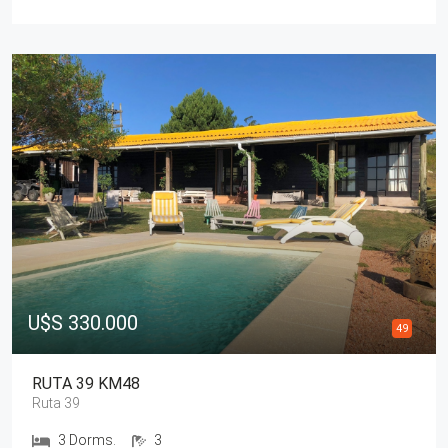
U$S 330.000
49
RUTA 39 KM48
Ruta 39
3 Dorms.
3