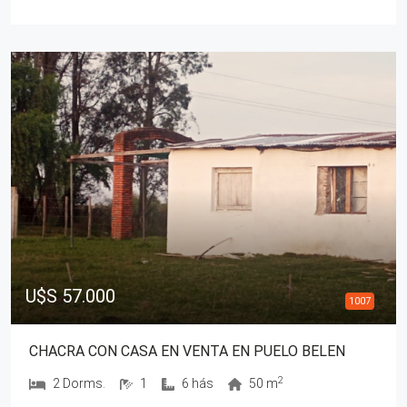
U$S 57.000
1007
CHACRA CON CASA EN VENTA EN PUELO BELEN
2
2 Dorms.
1
6 hás
50 m