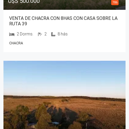
U$S 500.000
786
VENTA DE CHACRA CON 8HAS CON CASA SOBRE LA
RUTA 39
2 Dorms.
2
8 hás
CHACRA