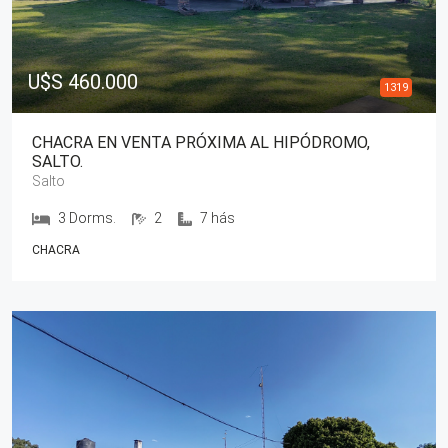
U$S 460.000
1319
CHACRA EN VENTA PRÓXIMA AL HIPÓDROMO,
SALTO.
Salto
3 Dorms.
2
7 hás
CHACRA