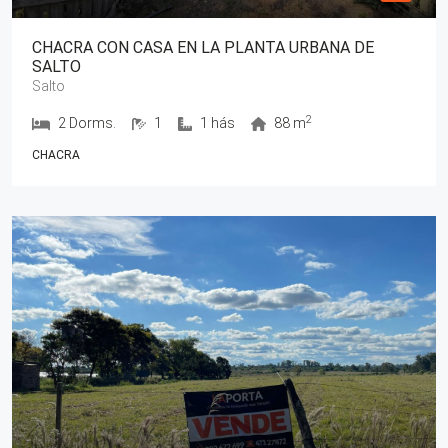
CHACRA CON CASA EN LA PLANTA URBANA DE
SALTO
Salto
2
2 Dorms.
1
1 hás
88 m
CHACRA