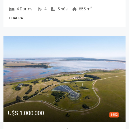
2
4 Dorms.
4
5 hás
655 m
CHACRA
U$S 1.000.000
1652