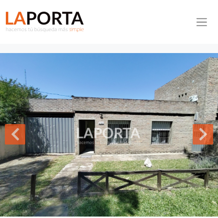
Pasar al contenido principal
Inmobiliaria La Porta
Inicio
Casa ID.1332/Casa-en-venta-en-Salto - Casa en venta en
Salto