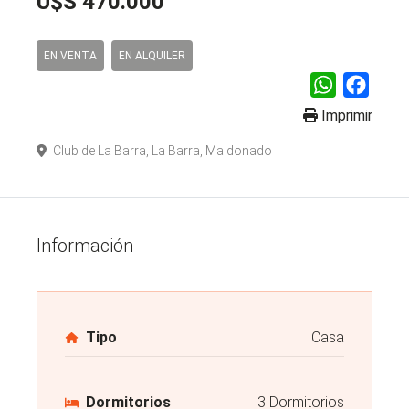
U$S 470.000
EN VENTA
EN ALQUILER
WhatsApp
Faceb
Imprimir
Club de La Barra, La Barra, Maldonado
Información
Tipo
Casa
Dormitorios
3 Dormitorios