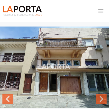
Pasar al contenido principal
Inmobiliaria La Porta
Inicio
Casa ID.357/Casa-en-Venta-en-el-centro-frente-a-Plaza-
Artigas - Casa en Venta en el centro frente a Plaza Artigas