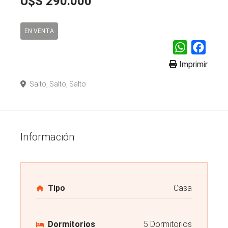
U$S 290.000
EN VENTA
WhatsApp
Faceb
Imprimir
Salto, Salto, Salto
Información
Tipo
Casa
Dormitorios
5 Dormitorios