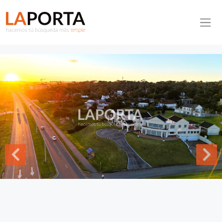
Pasar al contenido principal
Inmobiliaria La Porta
Inicio
Casa ID.872/Mansion-en-playa-mansa - Mansion en playa
mansa