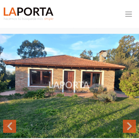
Pasar al contenido principal
Inmobiliaria La Porta
Inicio
Casa ID.940/Casa-en-Venta-en-Punta-del-Este-(Ocean-Park) -
Casa en Venta en Punta del Este (Ocean Park)