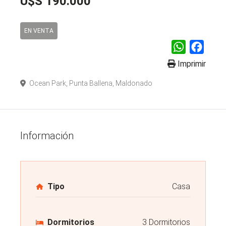
U$S 190.000
EN VENTA
WhatsApp
Faceb
Imprimir
Ocean Park, Punta Ballena, Maldonado
Información
Tipo
Casa
Dormitorios
3 Dormitorios