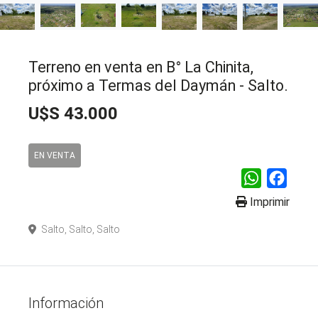
Terreno en venta en B° La Chinita,
próximo a Termas del Daymán - Salto.
U$S 43.000
EN VENTA
WhatsApp
Faceb
Imprimir
Salto, Salto, Salto
Información