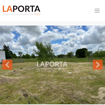
Pasar al contenido principal
Inmobiliaria La Porta
Inicio
Terreno ID.991 - Terreno en venta en B° La Chinita, próximo a
Termas del Daymán - Salto.